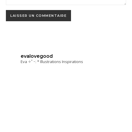
evalovegood
Eva ✧ﾟ･: * Illustrations Inspirations