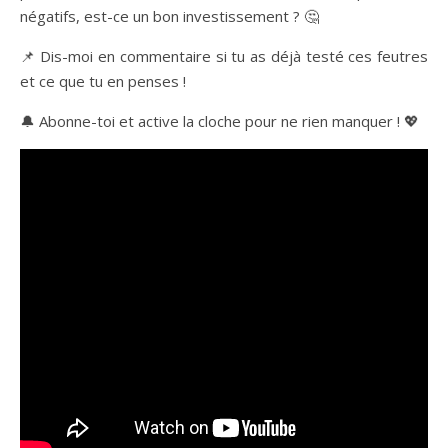
négatifs, est-ce un bon investissement ? 🤔
📌 Dis-moi en commentaire si tu as déjà testé ces feutres
et ce que tu en penses !
🔔 Abonne-toi et active la cloche pour ne rien manquer ! 💖