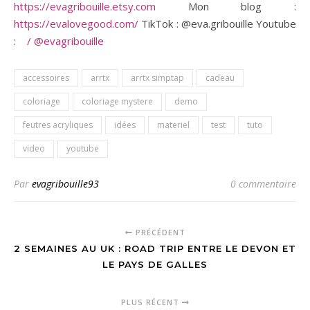
https://evagribouille.etsy.com
Mon blog :
https://evalovegood.com/
TikTok : @eva.gribouille Youtube
:
/ @evagribouille
accessoires
arrtx
arrtx simptap
cadeau
coloriage
coloriage mystere
demo
feutres acryliques
idées
materiel
test
tuto
video
youtube
Par
evagribouille93
0 commentaire
PRÉCÉDENT
2 SEMAINES AU UK : ROAD TRIP ENTRE LE DEVON ET
LE PAYS DE GALLES
PLUS RÉCENT