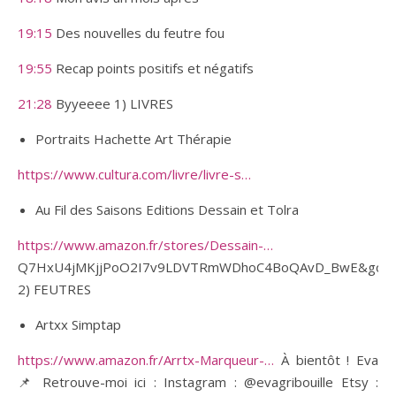
19:15
Des nouvelles du feutre fou
19:55
Recap points positifs et négatifs
21:28
Byyeeee 1) LIVRES
Portraits Hachette Art Thérapie
https://www.cultura.com/livre/livre-s…
Au Fil des Saisons Editions Dessain et Tolra
https://www.amazon.fr/stores/Dessain-…
Q7HxU4jMKjjPoO2I7v9LDVTRmWDhoC4BoQAvD_BwE&gclsr
2) FEUTRES
Artxx Simptap
https://www.amazon.fr/Arrtx-Marqueur-…
À bientôt ! Eva
📌 Retrouve-moi ici : Instagram : @evagribouille Etsy :