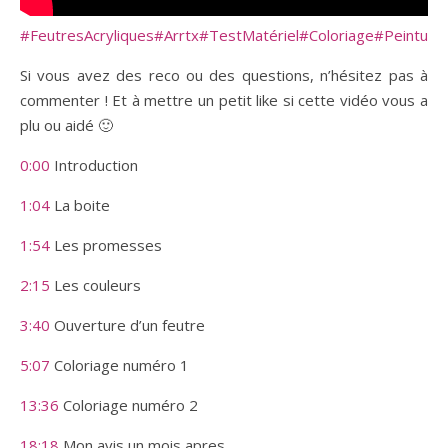
#FeutresAcryliques
#Arrtx
#TestMatériel
#Coloriage
#PeintureA
Si vous avez des reco ou des questions, n’hésitez pas à
commenter ! Et à mettre un petit like si cette vidéo vous a
plu ou aidé 🙂
0:00
Introduction
1:04
La boite
1:54
Les promesses
2:15
Les couleurs
3:40
Ouverture d’un feutre
5:07
Coloriage numéro 1
13:36
Coloriage numéro 2
18:18
Mon avis un mois apres