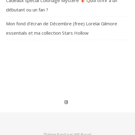
Cadeaux spécial Coloriage Mystère
Quoi offrir à un
débutant ou un fan ?
Mon fond d’écran de Décembre (free) Lorelai Gilmore
essentials et ma collection Stars Hollow
Thème Bard par
WP Royal
.