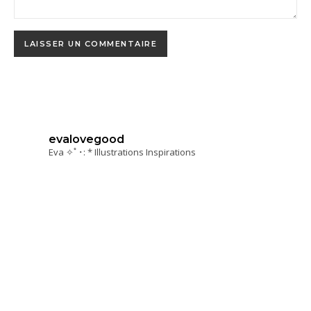
evalovegood
Eva ✧ﾟ･: * Illustrations Inspirations