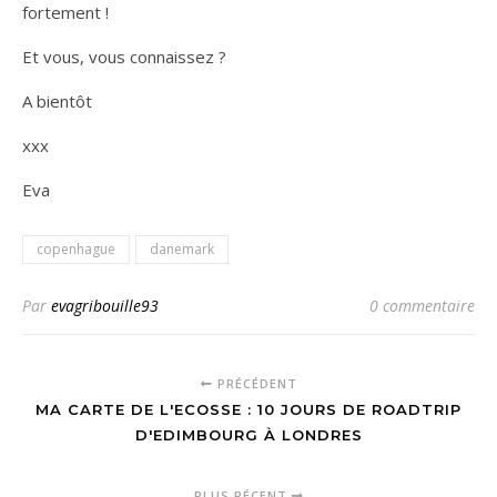
fortement !
Et vous, vous connaissez ?
A bientôt
xxx
Eva
copenhague
danemark
Par
evagribouille93
0 commentaire
PRÉCÉDENT
MA CARTE DE L'ECOSSE : 10 JOURS DE ROADTRIP
D'EDIMBOURG À LONDRES
PLUS RÉCENT