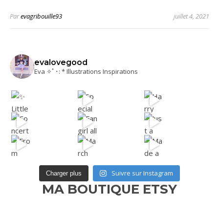
Par
evagribouille93
juillet 4, 2021
evalovegood
Eva ✧ﾟ･: * Illustrations Inspirations
Suivre sur Instagram
Charger plus
MA BOUTIQUE ETSY