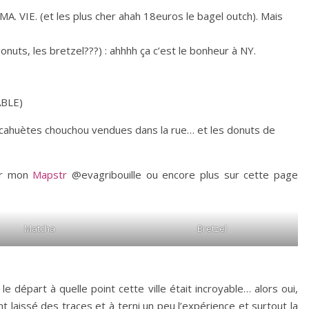
 MA. VIE. (et les plus cher ahah 18euros le bagel outch). Mais
onuts, les bretzel???) : ahhhh ça c’est le bonheur à NY.
BLE)
 cacahuètes chouchou vendues dans la rue… et les donuts de
ur mon
Mapstr
@evagribouille ou encore plus sur cette page
Matcha
Bretzel
 départ à quelle point cette ville était incroyable… alors oui,
laissé des traces et à terni un peu l’expérience et surtout la