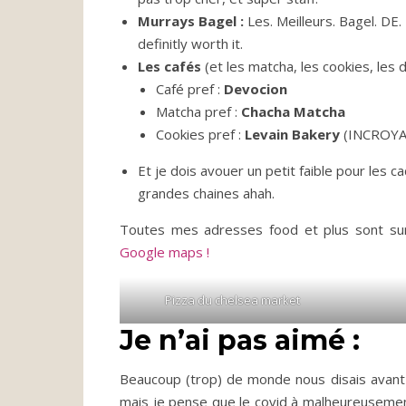
Murrays Bagel :
Les. Meilleurs. Bagel. DE.
definitly worth it.
Les cafés
(et les matcha, les cookies, les d
Café pref :
Devocion
Matcha pref :
Chacha Matcha
Cookies pref :
Levain Bakery
(INCROYA
Et je dois avouer un petit faible pour les
grandes chaines ahah.
Toutes mes adresses food et plus sont s
Google maps !
Pizza du chelsea market
Je n’ai pas aimé :
Beaucoup (trop) de monde nous disais avant le
mais je pense que le covid à malheureusement 