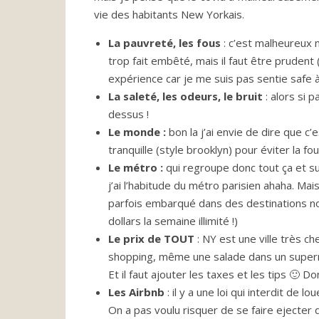
vie des habitants New Yorkais.
La pauvreté, les fous
: c’est malheureux
trop fait embêté, mais il faut être pruden
expérience car je me suis pas sentie safe à
La saleté, les odeurs, le bruit
: alors si 
dessus !
Le monde :
bon la j’ai envie de dire que 
tranquille (style brooklyn) pour éviter la foul
Le métro :
qui regroupe donc tout ça et su
j’ai l’habitude du métro parisien ahaha. Mais 
parfois embarqué dans des destinations n
dollars la semaine illimité !)
Le prix de TOUT
: NY est une ville très c
shopping, même une salade dans un superm
Et il faut ajouter les taxes et les tips 🙂 D
Les Airbnb
: il y a une loi qui interdit de 
On a pas voulu risquer de se faire ejecter d