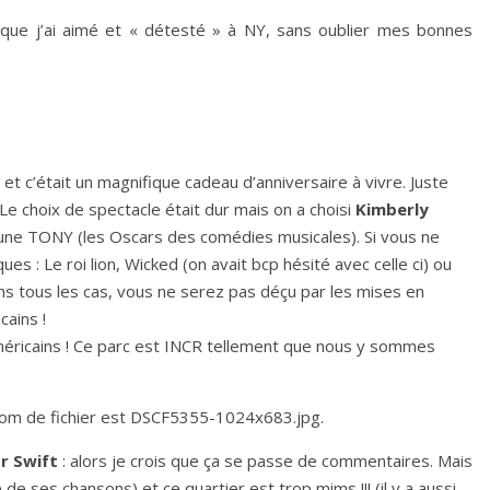
 que j’ai aimé et « détesté » à NY, sans oublier mes bonnes
 et c’était un magnifique cadeau d’anniversaire à vivre. Juste
Le choix de spectacle était dur mais on a choisi
Kimberly
 une TONY (les Oscars des comédies musicales). Si vous ne
ques : Le roi lion, Wicked (on avait bcp hésité avec celle ci) ou
Dans tous les cas, vous ne serez pas déçu par les mises en
cains !
américains ! Ce parc est INCR tellement que nous y sommes
r Swift
: alors je crois que ça se passe de commentaires. Mais
e de ses chansons) et ce quartier est trop mims !!! (il y a aussi