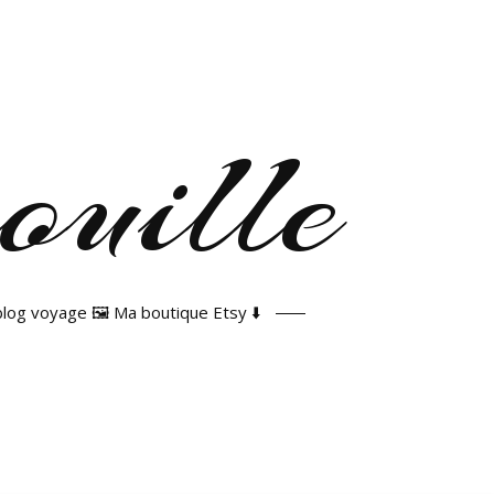
 blog voyage 🖼️ Ma boutique Etsy ⬇️