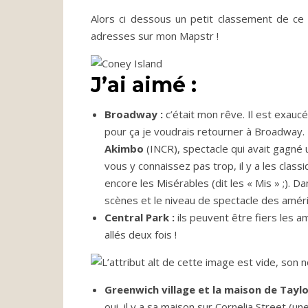
Alors ci dessous un petit classement de ce
adresses sur mon Mapstr !
J’ai aimé :
Broadway :
c’était mon rêve. Il est exaucé
pour ça je voudrais retourner à Broadway. 
Akimbo
(INCR), spectacle qui avait gagné
vous y connaissez pas trop, il y a les classi
encore les Misérables (dit les « Mis » ;). 
scènes et le niveau de spectacle des améri
Central Park :
ils peuvent être fiers les 
allés deux fois !
Greenwich village et la maison de Taylo
oui, il y a sa maison sur Cornelia Street (un