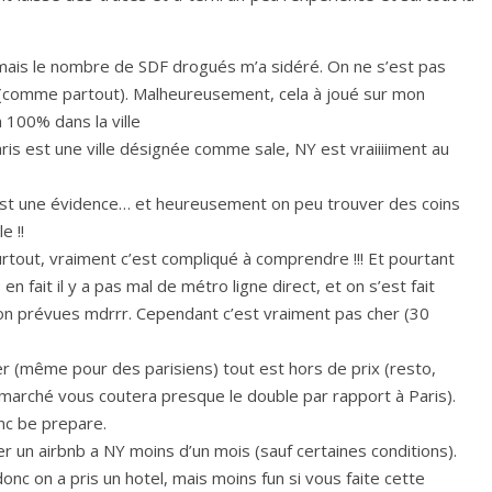
 mais le nombre de SDF drogués m’a sidéré. On ne s’est pas
t (comme partout). Malheureusement, cela à joué sur mon
 100% dans la ville
paris est une ville désignée comme sale, NY est vraiiiiment au
c’est une évidence… et heureusement on peu trouver des coins
e !!
rtout, vraiment c’est compliqué à comprendre !!! Et pourtant
en fait il y a pas mal de métro ligne direct, et on s’est fait
on prévues mdrrr. Cependant c’est vraiment pas cher (30
her (même pour des parisiens) tout est hors de prix (resto,
arché vous coutera presque le double par rapport à Paris).
onc be prepare.
louer un airbnb a NY moins d’un mois (sauf certaines conditions).
onc on a pris un hotel, mais moins fun si vous faite cette