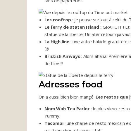
fans de papeterie !
Les rooftop
: je pense surtout à celui du
Le ferry de staten Island :
GRATUIT ! Et ça
statue de la liberté. Un aller retour qui vaut
La High line
: une autre balade gratuite e
🙂
Bristish Airways
: Alors ahaha. Première a
de films!!!
Adresses food
On a aussi bien bien mangé.
Les restos que j
Nom Wah Tea Parlor
: le plus vieux rest
Yummy.
Tacombi
: une chaine de resto mexicain exc
pas trop cher, et super staff.