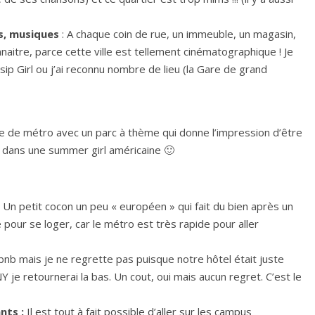
es, musiques
: A chaque coin de rue, un immeuble, un magasin,
naitre, parce cette ville est tellement cinématographique ! Je
 Girl ou j’ai reconnu nombre de lieu (la Gare de grand
gne de métro avec un parc à thème qui donne l’impression d’être
e dans une summer girl américaine 🙂
 Un petit cocon un peu « européen » qui fait du bien après un
pour se loger, car le métro est très rapide pour aller
bnb mais je ne regrette pas puisque notre hôtel était juste
 je retournerai la bas. Un cout, oui mais aucun regret. C’est le
ants :
Il est tout à fait possible d’aller sur les campus