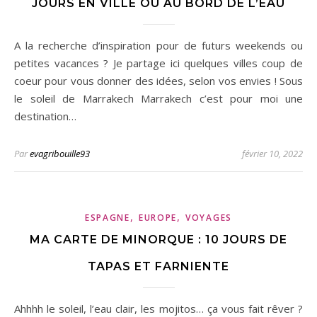
JOURS EN VILLE OU AU BORD DE L’EAU
A la recherche d’inspiration pour de futurs weekends ou
petites vacances ? Je partage ici quelques villes coup de
coeur pour vous donner des idées, selon vos envies ! Sous
le soleil de Marrakech Marrakech c’est pour moi une
destination…
Par
evagribouille93
février 10, 2022
,
,
ESPAGNE
EUROPE
VOYAGES
MA CARTE DE MINORQUE : 10 JOURS DE
TAPAS ET FARNIENTE
Ahhhh le soleil, l’eau clair, les mojitos… ça vous fait rêver ?