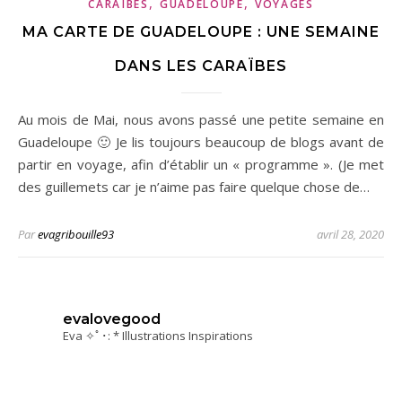
,
,
CARAÏBES
GUADELOUPE
VOYAGES
MA CARTE DE GUADELOUPE : UNE SEMAINE
DANS LES CARAÏBES
Au mois de Mai, nous avons passé une petite semaine en
Guadeloupe 🙂 Je lis toujours beaucoup de blogs avant de
partir en voyage, afin d’établir un « programme ». (Je met
des guillemets car je n’aime pas faire quelque chose de…
Par
evagribouille93
avril 28, 2020
evalovegood
Eva ✧ﾟ･: * Illustrations Inspirations