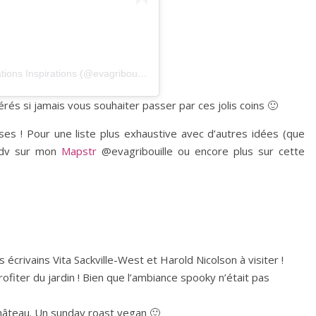
Une publication partagée par Eva ✧ﾟ･: * Illustrations Inspirations (@evagribouille)
érés si jamais vous souhaiter passer par ces jolis coins 🙂
s ! Pour une liste plus exhaustive avec d’autres idées (que
 rdv sur mon
Mapstr
@evagribouille ou encore plus sur cette
 écrivains Vita Sackville-West et Harold Nicolson à visiter !
ofiter du jardin ! Bien que l’ambiance spooky n’était pas
château. Un sunday roast vegan 🙂