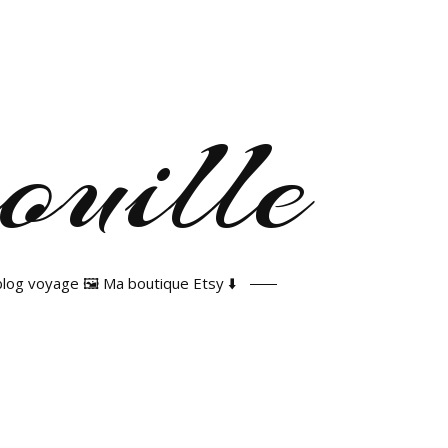
 blog voyage 🖼️ Ma boutique Etsy ⬇️