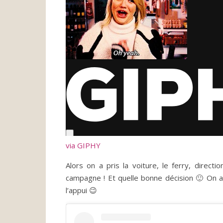
via GIPHY
Alors on a pris la voiture, le ferry, direct
campagne ! Et quelle bonne décision 🙂 On a
l’appui 😉