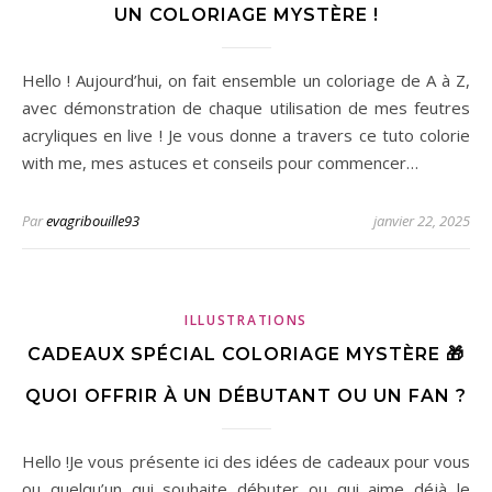
UN COLORIAGE MYSTÈRE !
Hello ! Aujourd’hui, on fait ensemble un coloriage de A à Z,
avec démonstration de chaque utilisation de mes feutres
acryliques en live ! Je vous donne a travers ce tuto colorie
with me, mes astuces et conseils pour commencer…
Par
evagribouille93
janvier 22, 2025
ILLUSTRATIONS
CADEAUX SPÉCIAL COLORIAGE MYSTÈRE 🎁
QUOI OFFRIR À UN DÉBUTANT OU UN FAN ?
Hello !Je vous présente ici des idées de cadeaux pour vous
ou quelqu’un qui souhaite débuter ou qui aime déjà le