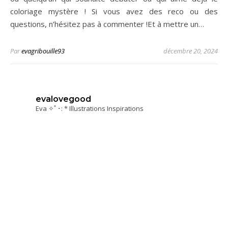
coloriage mystère ! Si vous avez des reco ou des
questions, n’hésitez pas à commenter !Et à mettre un…
Par
evagribouille93
décembre 20, 2024
evalovegood
Eva ✧ﾟ･: * Illustrations Inspirations