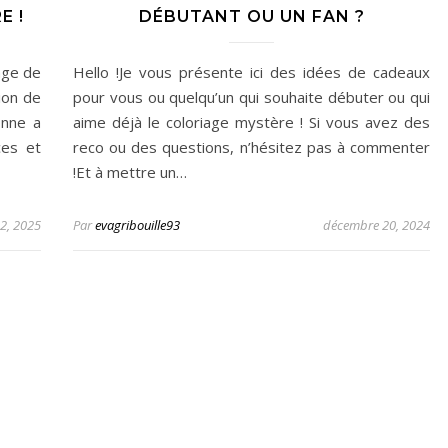
E !
DÉBUTANT OU UN FAN ?
iage de
Hello !Je vous présente ici des idées de cadeaux
ion de
pour vous ou quelqu’un qui souhaite débuter ou qui
onne a
aime déjà le coloriage mystère ! Si vous avez des
ces et
reco ou des questions, n’hésitez pas à commenter
!Et à mettre un…
22, 2025
Par
evagribouille93
décembre 20, 2024