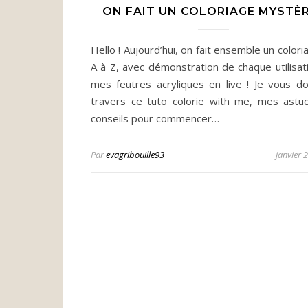
ON FAIT UN COLORIAGE MYSTÈR
Hello ! Aujourd’hui, on fait ensemble un color
A à Z, avec démonstration de chaque utilisat
mes feutres acryliques en live ! Je vous d
travers ce tuto colorie with me, mes astu
conseils pour commencer…
Par
evagribouille93
janvier 