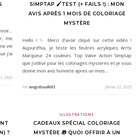
S
SIMPTAP 🖌️TEST (+ FAILS !) : MON
AVIS APRÈS 1 MOIS DE COLORIAGE
MYSTÈRE
revoir…
er, me
Hello ! ✨ Merci d’avoir cliqué sur cette vidéo !
ma vie
Aujourd’hui, je teste les feutres acryliques Arrtx
e j’ai
Marqueur 24 couleurs Top Valve Action Simptap
que j’utilise pour les coloriages mysteres et je vous
donne mon avis honnete apres un mois…
1, 2025
Par
evagribouille93
février 22, 2025
ILLUSTRATIONS
ENT
CADEAUX SPÉCIAL COLORIAGE
N) ?
MYSTÈRE 🎁 QUOI OFFRIR À UN