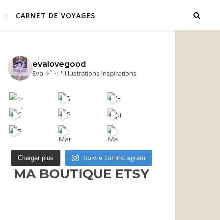
CARNET DE VOYAGES
evalovegood
Eva ✧ﾟ･: * Illustrations Inspirations
Suivre sur Instagram
Charger plus
MA BOUTIQUE ETSY