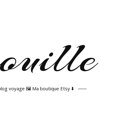
 blog voyage 🖼️ Ma boutique Etsy ⬇️