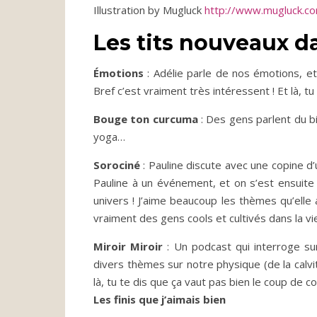
Illustration by Mugluck
http://www.mugluck.c
Les tits nouveaux d
Émotions
: Adélie parle de nos émotions, et
Bref c’est vraiment très intéressent ! Et là, t
Bouge ton curcuma
: Des gens parlent du bie
yoga…
Sorociné
: Pauline discute avec une copine d’
Pauline à un événement, et on s’est ensuite s
univers ! J’aime beaucoup les thèmes qu’elle a
vraiment des gens cools et cultivés dans la vi
Miroir Miroir
: Un podcast qui interroge sur
divers thèmes sur notre physique (de la calvit
là, tu te dis que ça vaut pas bien le coup de 
Les finis que j’aimais bien