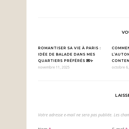
VO
ROMANTISER SA VIE À PARIS :
COMMENT
IDÉE DE BALADE DANS MES
L’AUTO
QUARTIERS PRÉFÉRÉS 💌✨
CONTEN
novembre 11, 2025
octobre 6,
LAIS
Votre adresse e-mail ne sera pas publiée.
Les cham