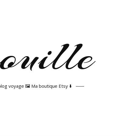
 blog voyage 🖼️ Ma boutique Etsy ⬇️