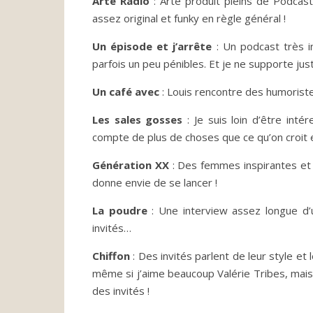
Arte
Radio
: Arte produit pleins de Podcast 
assez original et funky en règle général !
Un épisode et j’arrête
: Un podcast très in
parfois un peu pénibles. Et je ne supporte jus
Un café avec
: Louis rencontre des humorist
Les sales gosses
: Je suis loin d’être int
compte de plus de choses que ce qu’on croit e
Génération XX
: Des femmes inspirantes et
donne envie de se lancer !
La poudre
: Une interview assez longue d’
invités…
Chiffon
: Des invités parlent de leur style et
même si j’aime beaucoup Valérie Tribes, ma
des invités !