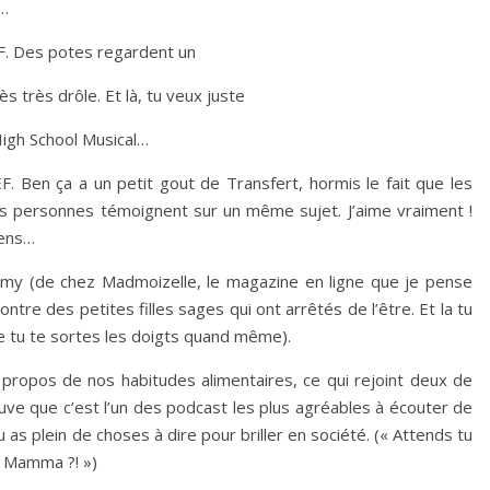
l…
 Des potes regardent un
ès très drôle. Et là, tu veux juste
 High School Musical…
Ben ça a un petit gout de Transfert, hormis le fait que les
rs personnes témoignent sur un même sujet. J’aime vraiment !
gens…
ymy (de chez Madmoizelle, le magazine en ligne que je pense
ontre des petites filles sages qui ont arrêtés de l’être. Et la tu
que tu te sortes les doigts quand même).
propos de nos habitudes alimentaires, ce qui rejoint deux de
rouve que c’est l’un des podcast les plus agréables à écouter de
u as plein de choses à dire pour briller en société. (« Attends tu
k Mamma ?! »)