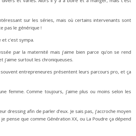
divers et variés. Alors il y a à boire et à manger, mais c’est
téressant sur les séries, mais où certains intervenants sont
te pas le générique !
e et c’est sympa.
éressée par la maternité mais j’aime bien parce qu’on se rend
t j’aime surtout les chroniqueuses.
 souvent entrepreneures présentent leurs parcours pro, et ça
une femme. Comme toujours, j’aime plus ou moins selon les
 leur dressing afin de parler d’eux. Je sais pas, j’accroche moyen
is je pense que comme Génération XX, ou La Poudre ça dépend