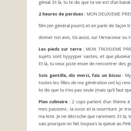
génial. Et là, tu te dis que ta vie est d’un bana
2 heures de perdues
: MON DEUXIEME PREF.
film (en général pourri) et en parle de façon tr
donner ton avis, toi aussi, sur l’Arnacoeur ou
Les pieds sur terre
: MON TROISIEME PREF. 
sujets sont hyyyyper vastes, et que plusieu
Et là, tu veux juste envie de rencontrer des 
Sois gentille, dis merci, fais un bisou
: M
toutes les filles de ma génération ont lu) renc
te dis que tu n’es pas seule (mais qu’il faut 
Plan culinaire
: 2 cops parlent d’un thème à 
mes passions : la socio et la nourriture. Je t
ma liste. Je ne décroche que rarement. Et là, t
sais pourquoi on fait toujours la queue au Pin