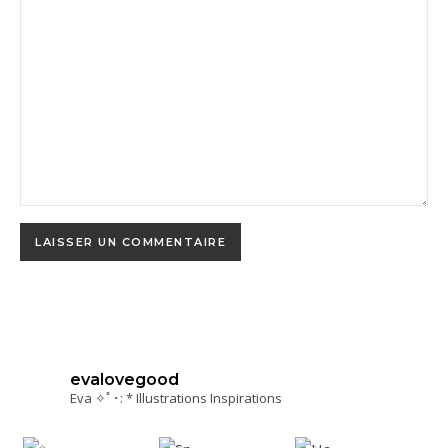
evalovegood
Eva ✧ﾟ･: * Illustrations Inspirations