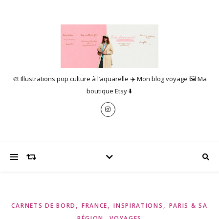
🎨 Illustrations pop culture à l’aquarelle ✈️ Mon blog voyage 🖼️ Ma
boutique Etsy ⬇️
,
,
,
CARNETS DE BORD
FRANCE
INSPIRATIONS
PARIS & SA
,
RÉGION
VOYAGES