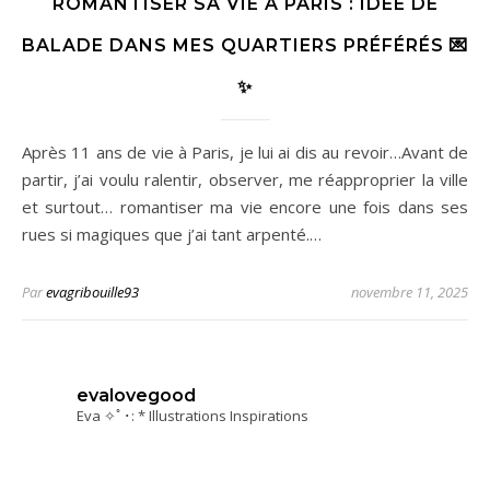
ROMANTISER SA VIE À PARIS : IDÉE DE
BALADE DANS MES QUARTIERS PRÉFÉRÉS 💌
✨
Après 11 ans de vie à Paris, je lui ai dis au revoir…Avant de
partir, j’ai voulu ralentir, observer, me réapproprier la ville
et surtout… romantiser ma vie encore une fois dans ses
rues si magiques que j’ai tant arpenté.…
Par
evagribouille93
novembre 11, 2025
evalovegood
Eva ✧ﾟ･: * Illustrations Inspirations