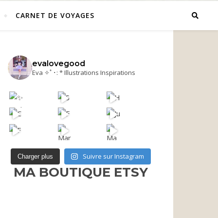
CARNET DE VOYAGES
evalovegood
Eva ✧ﾟ･: * Illustrations Inspirations
e Etsy ⬇️
Suivre sur Instagram
Charger plus
MA BOUTIQUE ETSY