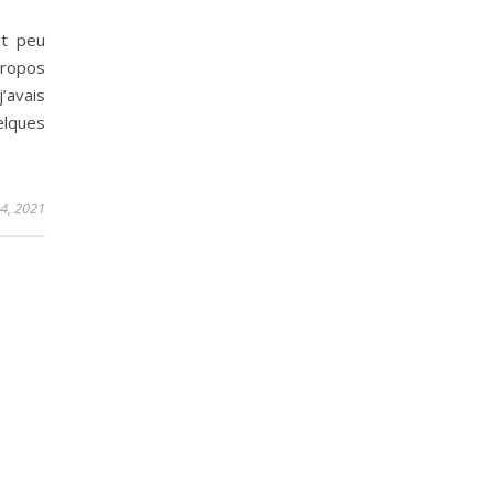
it peu
propos
’avais
elques
t 4, 2021